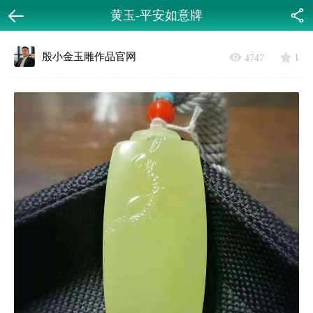
黄玉-平安如意牌
返回
分享
殷小金玉雕作品官网
1
4747