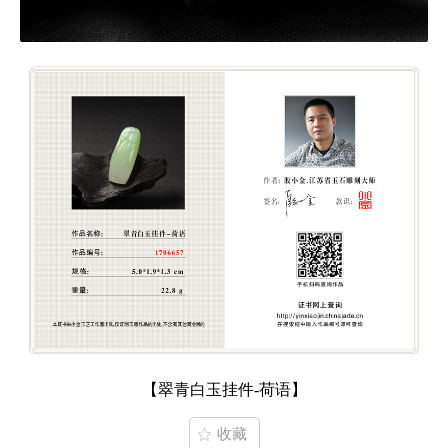
【翠青白玉挂件-荷语】
收藏