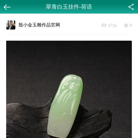
翠青白玉挂件-荷语
返回
分享
殷小金玉雕作品官网
0
3734