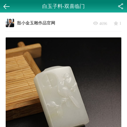
白玉子料-双喜临门
返回
分享
殷小金玉雕作品官网
1
4696