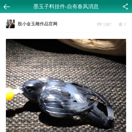
墨玉子料挂件-自有春风消息
返回
分享
殷小金玉雕作品官网
1
5387