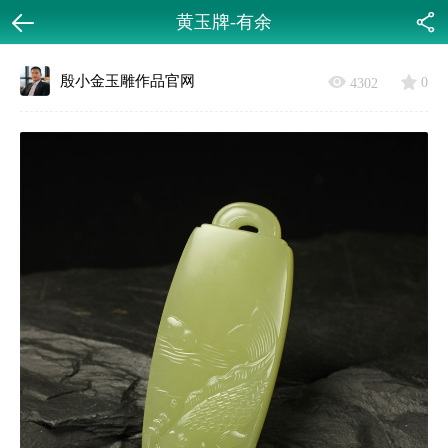
黄玉牌-有余
返回
分享
殷小金玉雕作品官网
0
4302