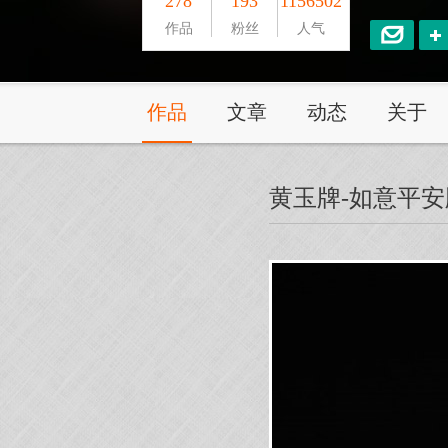
278
193
1156502
作品
粉丝
人气
作品
文章
动态
关于
黄玉牌-如意平安