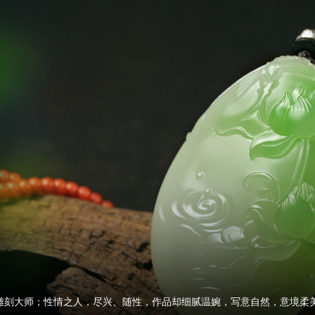
雕刻大师；性情之人，尽兴、随性，作品却细腻温婉，写意自然，意境柔美